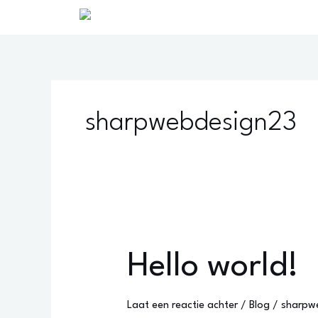
Ga
naar
de
inhoud
sharpwebdesign23
Hello
Hello world!
world!
Laat een reactie achter
/
Blog
/
sharpw