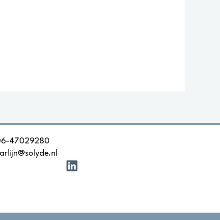
06-47029280
arlijn@solyde.nl
L
i
n
k
e